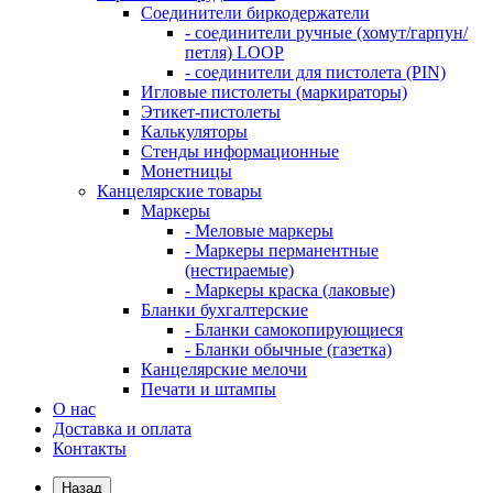
Соединители биркодержатели
- соединители ручные (хомут/гарпун/
петля) LOOP
- соединители для пистолета (PIN)
Игловые пистолеты (маркираторы)
Этикет-пистолеты
Калькуляторы
Стенды информационные
Монетницы
Канцелярские товары
Маркеры
- Меловые маркеры
- Маркеры перманентные
(нестираемые)
- Маркеры краска (лаковые)
Бланки бухгалтерские
- Бланки самокопирующиеся
- Бланки обычные (газетка)
Канцелярские мелочи
Печати и штампы
О нас
Доставка и оплата
Контакты
Назад