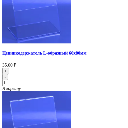
Ценникодержатель L-образный 60х80мм
35.00 ₽
+
-
В корзину