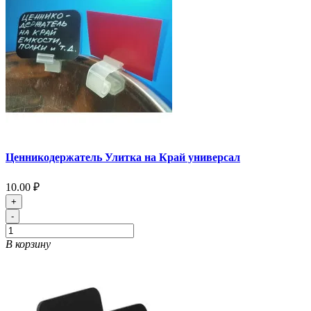
Ценникодержатель Улитка на Край универсал
10.00 ₽
+
-
В корзину