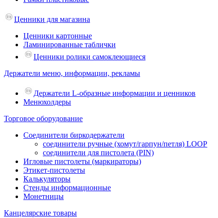
Ценники для магазина
Ценники картонные
Ламинированные таблички
Ценники ролики самоклеющиеся
Держатели меню, информации, рекламы
Держатели L-образные информации и ценников
Менюхолдеры
Торговое оборудование
Соединители биркодержатели
соединители ручные (хомут/гарпун/петля) LOOP
соединители для пистолета (PIN)
Игловые пистолеты (маркираторы)
Этикет-пистолеты
Калькуляторы
Стенды информационные
Монетницы
Канцелярские товары