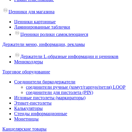
Ценники для магазина
Ценники картонные
Ламинированные таблички
Ценники ролики самоклеющиеся
Держатели меню, информации, рекламы
Держатели L-образные информации и ценников
Менюхолдеры
Торговое оборудование
Соединители биркодержатели
соединители ручные (хомут/гарпун/петля) LOOP
соединители для пистолета (PIN)
Игловые пистолеты (маркираторы)
Этикет-пистолеты
Калькуляторы
Стенды информационные
Монетницы
Канцелярские товары