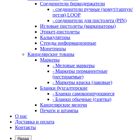
Соединители биркодержатели
- соединители ручные (хомут/гарпун/
петля) LOOP
- соединители для пистолета (PIN)
Игловые пистолеты (маркираторы)
Этикет-пистолеты
Калькуляторы
Стенды информационные
Монетницы
Канцелярские товары
Маркеры
- Меловые маркеры
- Маркеры перманентные
(нестираемые)
- Маркеры краска (лаковые)
Бланки бухгалтерские
- Бланки самокопирующиеся
- Бланки обычные (газетка)
Канцелярские мелочи
Печати и штампы
О нас
Доставка и оплата
Контакты
Назад