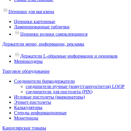
Ценники для магазина
Ценники картонные
Ламинированные таблички
Ценники ролики самоклеющиеся
Держатели меню, информации, рекламы
Держатели L-образные информации и ценников
Менюхолдеры
Торговое оборудование
Соединители биркодержатели
соединители ручные (хомут/гарпун/петля) LOOP
соединители для пистолета (PIN)
Игловые пистолеты (маркираторы)
Этикет-пистолеты
Калькуляторы
Стенды информационные
Монетницы
Канцелярские товары