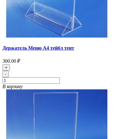
Держатель Меню А4 тейбл тент
300.00 ₽
+
-
В корзину