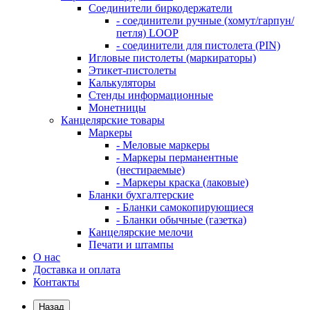
Соединители биркодержатели
- соединители ручные (хомут/гарпун/
петля) LOOP
- соединители для пистолета (PIN)
Игловые пистолеты (маркираторы)
Этикет-пистолеты
Калькуляторы
Стенды информационные
Монетницы
Канцелярские товары
Маркеры
- Меловые маркеры
- Маркеры перманентные
(нестираемые)
- Маркеры краска (лаковые)
Бланки бухгалтерские
- Бланки самокопирующиеся
- Бланки обычные (газетка)
Канцелярские мелочи
Печати и штампы
О нас
Доставка и оплата
Контакты
Назад