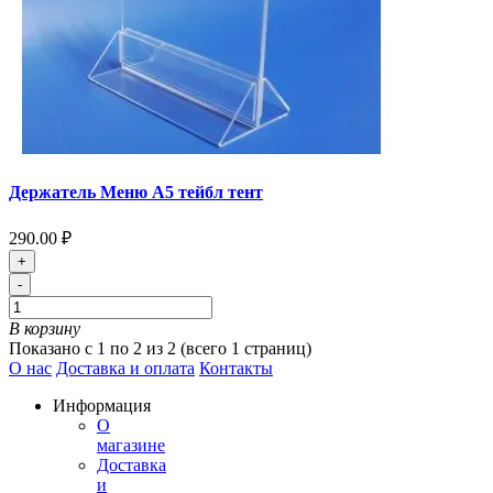
Держатель Меню А5 тейбл тент
290.00 ₽
+
-
В корзину
Показано с 1 по 2 из 2 (всего 1 страниц)
О нас
Доставка и оплата
Контакты
Информация
О
магазине
Доставка
и