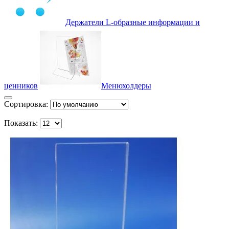
Держатели L-образные информации и
ценников
Менюхолдеры
Сортировка:
Показать: