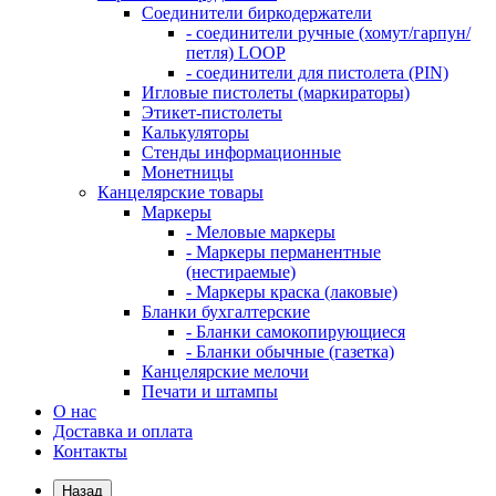
Соединители биркодержатели
- соединители ручные (хомут/гарпун/
петля) LOOP
- соединители для пистолета (PIN)
Игловые пистолеты (маркираторы)
Этикет-пистолеты
Калькуляторы
Стенды информационные
Монетницы
Канцелярские товары
Маркеры
- Меловые маркеры
- Маркеры перманентные
(нестираемые)
- Маркеры краска (лаковые)
Бланки бухгалтерские
- Бланки самокопирующиеся
- Бланки обычные (газетка)
Канцелярские мелочи
Печати и штампы
О нас
Доставка и оплата
Контакты
Назад