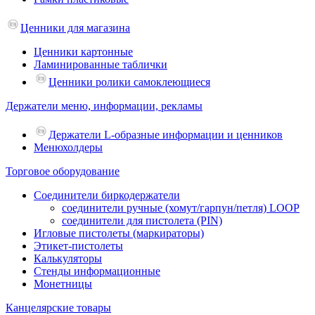
Ценники для магазина
Ценники картонные
Ламинированные таблички
Ценники ролики самоклеющиеся
Держатели меню, информации, рекламы
Держатели L-образные информации и ценников
Менюхолдеры
Торговое оборудование
Соединители биркодержатели
соединители ручные (хомут/гарпун/петля) LOOP
соединители для пистолета (PIN)
Игловые пистолеты (маркираторы)
Этикет-пистолеты
Калькуляторы
Стенды информационные
Монетницы
Канцелярские товары