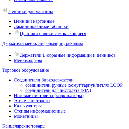
Ценники для магазина
Ценники картонные
Ламинированные таблички
Ценники ролики самоклеющиеся
Держатели меню, информации, рекламы
Держатели L-образные информации и ценников
Менюхолдеры
Торговое оборудование
Соединители биркодержатели
соединители ручные (хомут/гарпун/петля) LOOP
соединители для пистолета (PIN)
Игловые пистолеты (маркираторы)
Этикет-пистолеты
Калькуляторы
Стенды информационные
Монетницы
Канцелярские товары