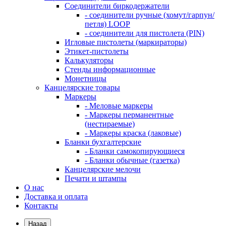
Соединители биркодержатели
- соединители ручные (хомут/гарпун/
петля) LOOP
- соединители для пистолета (PIN)
Игловые пистолеты (маркираторы)
Этикет-пистолеты
Калькуляторы
Стенды информационные
Монетницы
Канцелярские товары
Маркеры
- Меловые маркеры
- Маркеры перманентные
(нестираемые)
- Маркеры краска (лаковые)
Бланки бухгалтерские
- Бланки самокопирующиеся
- Бланки обычные (газетка)
Канцелярские мелочи
Печати и штампы
О нас
Доставка и оплата
Контакты
Назад