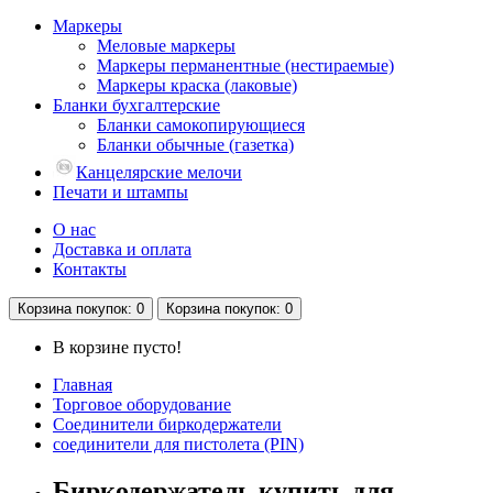
Маркеры
Меловые маркеры
Маркеры перманентные (нестираемые)
Маркеры краска (лаковые)
Бланки бухгалтерские
Бланки самокопирующиеся
Бланки обычные (газетка)
Канцелярские мелочи
Печати и штампы
О нас
Доставка и оплата
Контакты
Корзина
покупок
: 0
Корзина
покупок
: 0
В корзине пусто!
Главная
Торговое оборудование
Соединители биркодержатели
соединители для пистолета (PIN)
Биркодержатель купить для