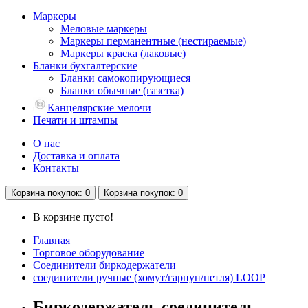
Маркеры
Меловые маркеры
Маркеры перманентные (нестираемые)
Маркеры краска (лаковые)
Бланки бухгалтерские
Бланки самокопирующиеся
Бланки обычные (газетка)
Канцелярские мелочи
Печати и штампы
О нас
Доставка и оплата
Контакты
Корзина
покупок
: 0
Корзина
покупок
: 0
В корзине пусто!
Главная
Торговое оборудование
Соединители биркодержатели
соединители ручные (хомут/гарпун/петля) LOOP
Биркодержатель соединитель