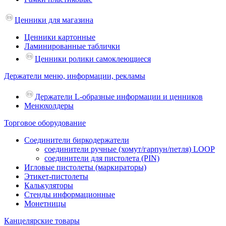
Ценники для магазина
Ценники картонные
Ламинированные таблички
Ценники ролики самоклеющиеся
Держатели меню, информации, рекламы
Держатели L-образные информации и ценников
Менюхолдеры
Торговое оборудование
Соединители биркодержатели
соединители ручные (хомут/гарпун/петля) LOOP
соединители для пистолета (PIN)
Игловые пистолеты (маркираторы)
Этикет-пистолеты
Калькуляторы
Стенды информационные
Монетницы
Канцелярские товары