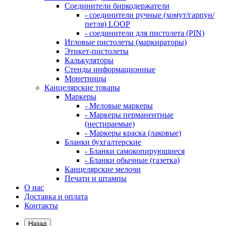
Соединители биркодержатели
- соединители ручные (хомут/гарпун/
петля) LOOP
- соединители для пистолета (PIN)
Игловые пистолеты (маркираторы)
Этикет-пистолеты
Калькуляторы
Стенды информационные
Монетницы
Канцелярские товары
Маркеры
- Меловые маркеры
- Маркеры перманентные
(нестираемые)
- Маркеры краска (лаковые)
Бланки бухгалтерские
- Бланки самокопирующиеся
- Бланки обычные (газетка)
Канцелярские мелочи
Печати и штампы
О нас
Доставка и оплата
Контакты
Назад