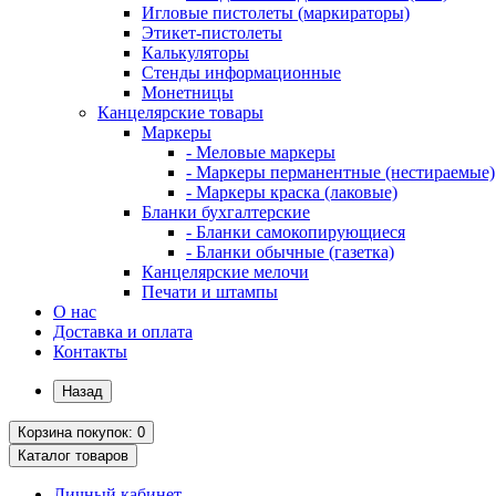
Игловые пистолеты (маркираторы)
Этикет-пистолеты
Калькуляторы
Стенды информационные
Монетницы
Канцелярские товары
Маркеры
- Меловые маркеры
- Маркеры перманентные (нестираемые)
- Маркеры краска (лаковые)
Бланки бухгалтерские
- Бланки самокопирующиеся
- Бланки обычные (газетка)
Канцелярские мелочи
Печати и штампы
О нас
Доставка и оплата
Контакты
Назад
Корзина
покупок
: 0
Каталог
товаров
Личный кабинет