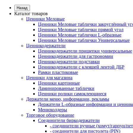
Назад
Каталог товаров
Ценники Меловые
Ценники Меловые таблички закруглённый уг
Ценники Меловые таблички прямой угол
Ценники Меловые таблички L-образные
Ценники Меловые таблички Универсальные
Ценникодержатели
Ценникодержатели прищепки универсальные
Ценникодержатели для гастрономии
Ценникодержатели подставки
Ценникодержатели с клеящей лентой ДБР
Рамки пластиковые
Ценники для магазина
Ценники картонные
Ламинированные таблички
Ценники ролики самоклеющиеся
Держатели меню, информации, рекламы
Держатели L-образные информации и ценник
Менюхолдеры
Торговое оборудование
Соединители биркодержатели
- соединители ручные (хомут/гарпун/пе
- соединители для пистолета (PIN)