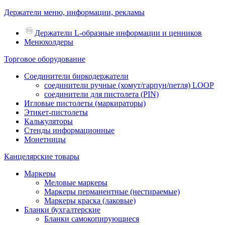
Держатели меню, информации, рекламы
Держатели L-образные информации и ценников
Менюхолдеры
Торговое оборудование
Соединители биркодержатели
соединители ручные (хомут/гарпун/петля) LOOP
соединители для пистолета (PIN)
Игловые пистолеты (маркираторы)
Этикет-пистолеты
Калькуляторы
Стенды информационные
Монетницы
Канцелярские товары
Маркеры
Меловые маркеры
Маркеры перманентные (нестираемые)
Маркеры краска (лаковые)
Бланки бухгалтерские
Бланки самокопирующиеся