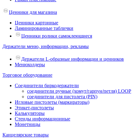
Ценники для магазина
Ценники картонные
Ламинированные таблички
Ценники ролики самоклеющиеся
Держатели меню, информации, рекламы
Держатели L-образные информации и ценников
Менюхолдеры
Торговое оборудование
Соединители биркодержатели
соединители ручные (хомут/гарпун/петля) LOOP
соединители для пистолета (PIN)
Игловые пистолеты (маркираторы)
Этикет-пистолеты
Калькуляторы
Стенды информационные
Монетницы
Канцелярские товары