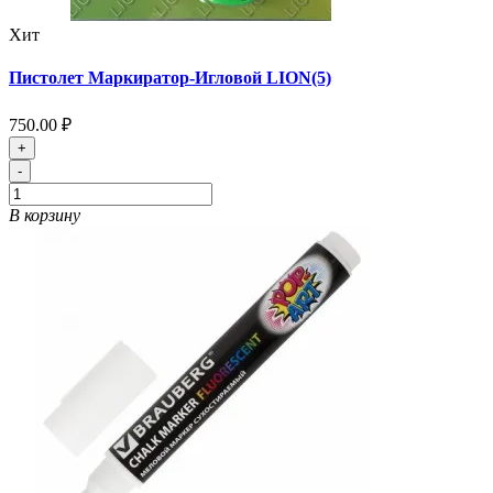
Хит
Пистолет Маркиратор-Игловой LION(5)
750.00 ₽
+
-
В корзину