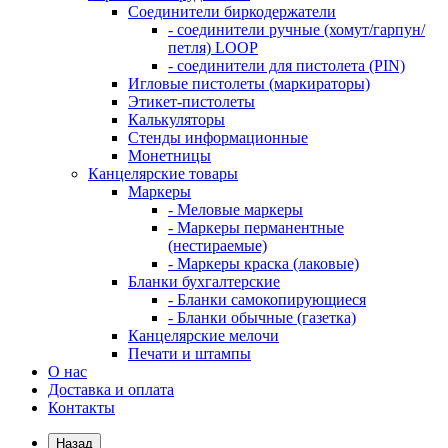
Соединители биркодержатели
- соединители ручные (хомут/гарпун/
петля) LOOP
- соединители для пистолета (PIN)
Игловые пистолеты (маркираторы)
Этикет-пистолеты
Калькуляторы
Стенды информационные
Монетницы
Канцелярские товары
Маркеры
- Меловые маркеры
- Маркеры перманентные
(нестираемые)
- Маркеры краска (лаковые)
Бланки бухгалтерские
- Бланки самокопирующиеся
- Бланки обычные (газетка)
Канцелярские мелочи
Печати и штампы
О нас
Доставка и оплата
Контакты
Назад